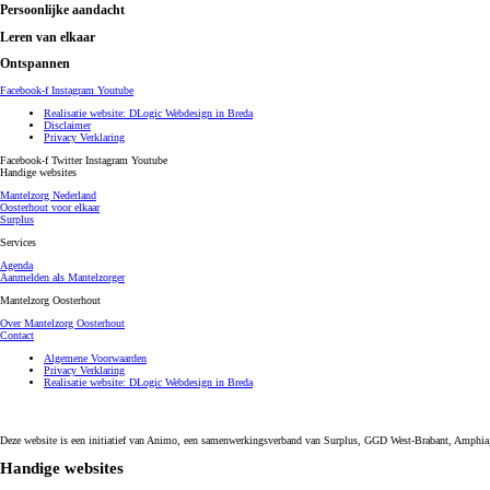
Persoonlijke aandacht
Leren van elkaar
Ontspannen
Facebook-f
Instagram
Youtube
Realisatie website: DLogic Webdesign in Breda
Disclaimer
Privacy Verklaring
Facebook-f
Twitter
Instagram
Youtube
Handige websites
Mantelzorg Nederland
Oosterhout voor elkaar
Surplus
Services
Agenda
Aanmelden als Mantelzorger
Mantelzorg Oosterhout
Over Mantelzorg Oosterhout
Contact
Algemene Voorwaarden
Privacy Verklaring
Realisatie website: DLogic Webdesign in Breda
Deze website is een initiatief van Animo, een samenwerkingsverband van Surplus, GGD West-Brabant, Amphia,
Handige websites​