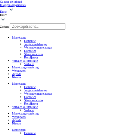
Ga naar de inhoud
Inloggen organisaties
Dutch
Dutch
Zoeken
Mantelzorg
Dementie
Jonge mantelzorger
Werkende mantelzorger
Domotica
Steun en advies
Respijtzorg
Verhalen & inspiratie
Verhalen
Mantelzorgwaardering
Werkgevers
Agenda
Nieuws
Mantelzorg
Dementie
Jonge mantelzorger
Werkende mantelzorger
Domotica
Steun en advies
Respijtzorg
Verhalen & inspiratie
Verhalen
Mantelzorgwaardering
Werkgevers
Agenda
Nieuws
Mantelzorg
Dementie