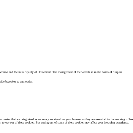
 Zorroo and the municipality of Oosterhout. The management of the website is in the hands of Surplus.
alde bezoeken te onthouden.
ookies that are categorized as necessary are stored on your browser as they are essential for the working of bas
n to opt-out of these cookies. But opting out of some of these cookies may affect your browsing experience.