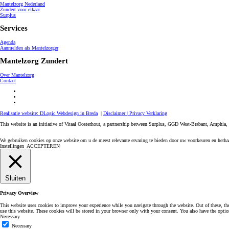
Mantelzorg Nederland
Zundert voor elkaar
Surplus
Services
Agenda
Aanmelden als Mantelzorger
Mantelzorg Zundert
Over Mantelzorg
Contact
Realisatie website: DLogic Webdesign in Breda
|
Disclaimer |
Privacy Verklaring
This website is an initiative of Vitaal Oosterhout, a partnership between Surplus, GGD West-Brabant, Amphia,
We gebruiken cookies op onze website om u de meest relevante ervaring te bieden door uw voorkeuren en herha
Instellingen
ACCEPTEREN
Sluiten
Privacy Overview
This website uses cookies to improve your experience while you navigate through the website. Out of these, the c
use this website. These cookies will be stored in your browser only with your consent. You also have the optio
Necessary
Necessary