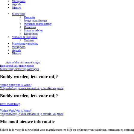
Werkgevers
Agenda
Nieuws
Mantelzorg
Dementie
Jonge mantelzorger
Werkende mantelzorger
Domotica
Steun en advies
Respijtzorg
Verhalen & inspiratie
Verhalen
Mantelzorgwaardering
Werkgevers
Agenda
Nieuws
Aanmelden als mantelzorger
Registreren als mantelzorger
Mantelzorgwaardering aanvragen
Buddy worden, iets voor mij?
Vorige
Vorig
Wat is Wmo?
Volgende
Zorg je voor iemand in je familie?
Volgende
Buddy worden, iets voor mij?
Over Mantelzorg
Vorige
Vorig
Wat is Wmo?
Volgende
Zorg je voor iemand in je familie?
Volgende
Mis nooit nieuwe informatie
Schrijf je in voor de nieuwsbrief voor mantelzorgers en blijf op de hoogte van trainingen, cursussen en ontm