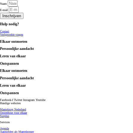
Naam
E-mail
Inschrijven
Hulp nodig?
Contact
Veelgestelde vragen
Elkaar ontmoeten
Persoonlijke aandacht
Leren van elkaar
Ontspannen
Elkaar ontmoeten
Persoonlijke aandacht
Leren van elkaar
Ontspannen
Facebook-f
Twitter
Instagram
Youtube
Handige websites
Mantelzorg Nederland
Oosterhout voor elkaar
Surplus
Services
Agenda
Aanmelden als Mantelzorger